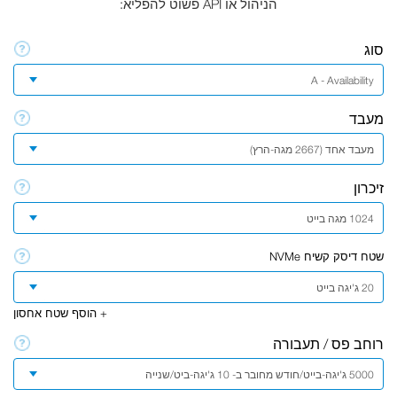
הניהול או API פשוט להפליא:
סוג
A - Availability
מעבד
מעבד אחד (2667 מגה-הרץ)
זיכרון
1024 מגה בייט
שטח דיסק קשיח NVMe
20 ג'יגה בייט
+ הוסף שטח אחסון
רוחב פס / תעבורה
5000 ג'יגה-בייט/חודש מחובר ב- 10 ג'יגה-ביט/שנייה